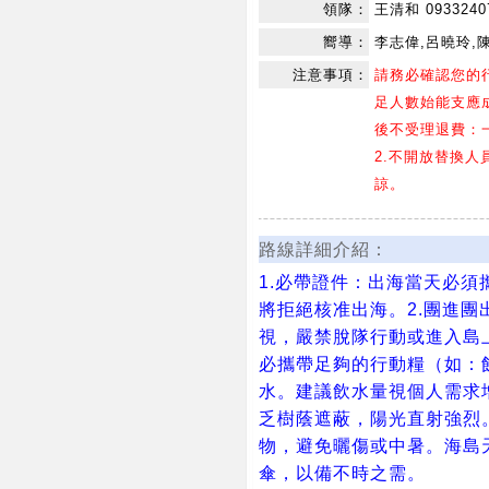
領隊：
王清和 0933240
嚮導：
李志偉,呂曉玲,
注意事項：
請務必確認您的
足人數始能支應
後不受理退費：
2.不開放替換
諒。
路線詳細介紹：
1.必帶證件：出海當天必
將拒絕核准出海。2.團進
視，嚴禁脫隊行動或進入島
必攜帶足夠的行動糧（如：
水。建議飲水量視個人需求
乏樹蔭遮蔽，陽光直射強烈
物，避免曬傷或中暑。海島
傘，以備不時之需。