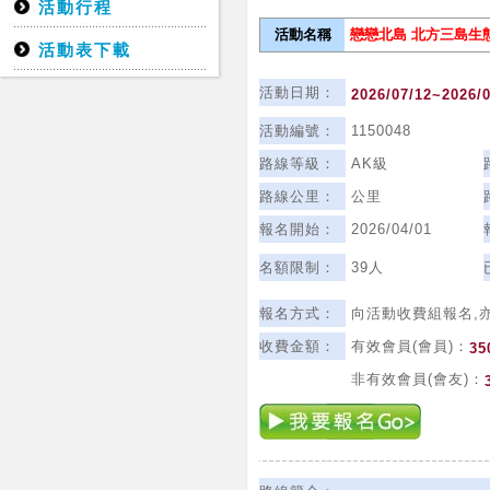
活動行程
活動名稱
戀戀北島 北方三島生
活動表下載
活動日期：
2026/07/12~2026/
活動編號：
1150048
路線等級：
AK級
路線公里：
公里
報名開始：
2026/04/01
名額限制：
39人
報名方式：
向活動收費組報名,
收費金額：
有效會員(會員)：
35
非有效會員(會友)：