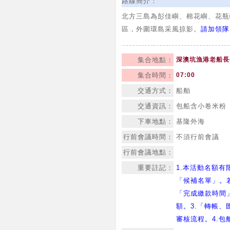
路線簡介：
北方三島為彭佳嶼、棉花嶼、花瓶
區，外圍環島采風掠影。
請加領隊Li
集合地點：
深澳坑漁港老船長
集合時間：
07:00
交通方式：
船舶
交通資訊：
包船含小卷米粉
下車地點：
基隆外海
行前會議時間：
不須行前會議
行前會議地點：
重要註記：
1.本活動名額
「候補名單」。
「完成繳款時間
額。3.「轉帳
審核流程。4.