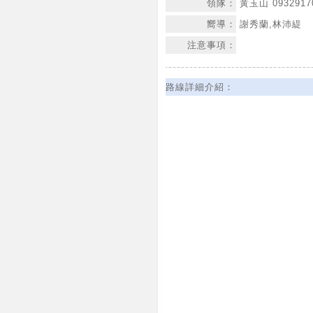
領隊：
黃玉山 0932917
嚮導：
謝秀蘭,林沛緹
注意事項：
路線詳細介紹：