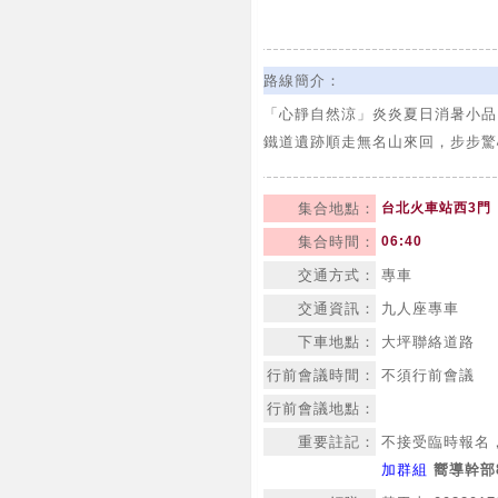
路線簡介：
「心靜自然涼」炎炎夏日消暑小品
鐵道遺跡順走無名山來回，步步驚
集合地點：
台北火車站西3門
集合時間：
06:40
交通方式：
專車
交通資訊：
九人座專車
下車地點：
大坪聯絡道路
行前會議時間：
不須行前會議
行前會議地點：
重要註記：
不接受臨時報名
加群組
嚮導幹部